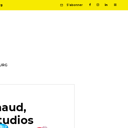
rg
S'abonner
OURG