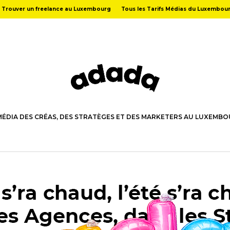
Trouver un freelance au Luxembourg
Tous les Tarifs Médias du Luxembou
MÉDIA DES CRÉAS, DES STRATÈGES ET DES MARKETERS AU LUXEMB