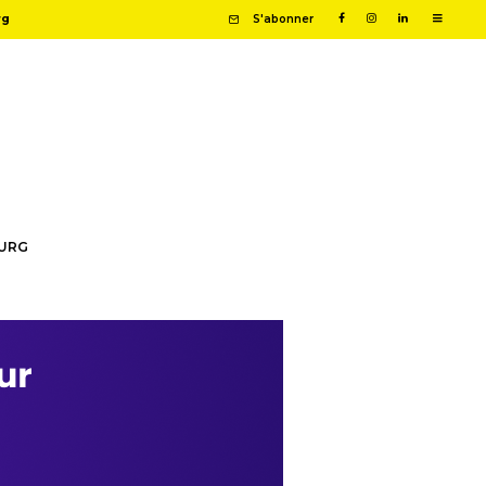
rg
S'abonner
OURG