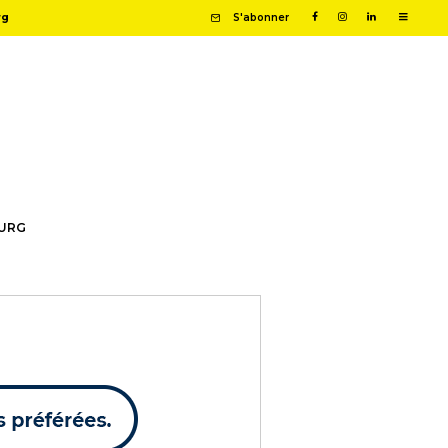
rg
S'abonner
OURG