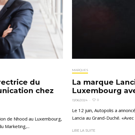
MARQUES
rectrice du
La marque Lanci
nication chez
Luxembourg ave
0
13/06/2024
·
Le 12 juin, Autopolis a annonc
Lancia au Grand-Duché. «Avec u
tion de Nhood au Luxembourg,
u Marketing,...
LIRE LA SUITE