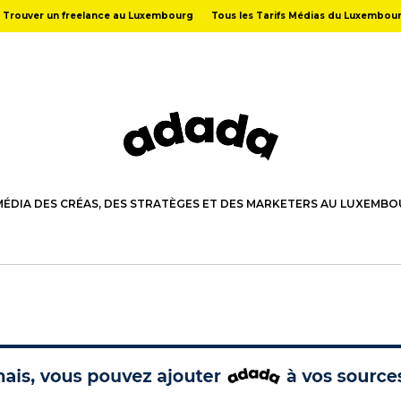
Trouver un freelance au Luxembourg
Tous les Tarifs Médias du Luxembou
MÉDIA DES CRÉAS, DES STRATÈGES ET DES MARKETERS AU LUXEMB