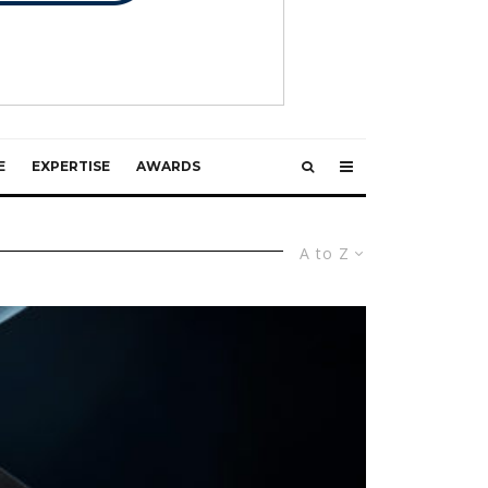
E
EXPERTISE
AWARDS
A to Z