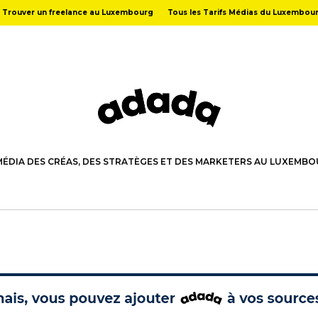
Trouver un freelance au Luxembourg
Tous les Tarifs Médias du Luxembou
MÉDIA DES CRÉAS, DES STRATÈGES ET DES MARKETERS AU LUXEMB