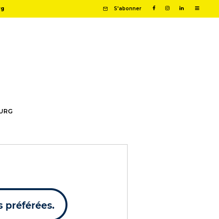
rg
S'abonner
OURG