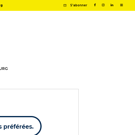
rg
S'abonner
OURG