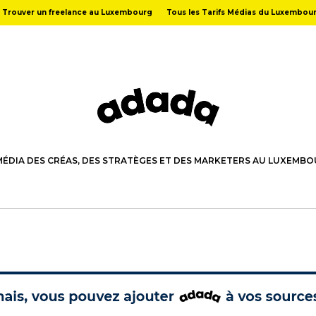
Trouver un freelance au Luxembourg
Tous les Tarifs Médias du Luxembou
MÉDIA DES CRÉAS, DES STRATÈGES ET DES MARKETERS AU LUXEMB