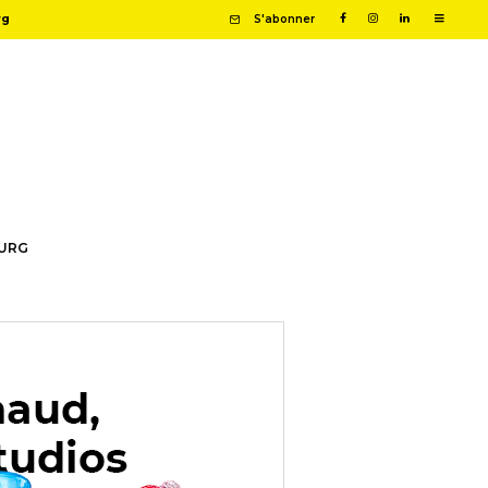
rg
S'abonner
OURG