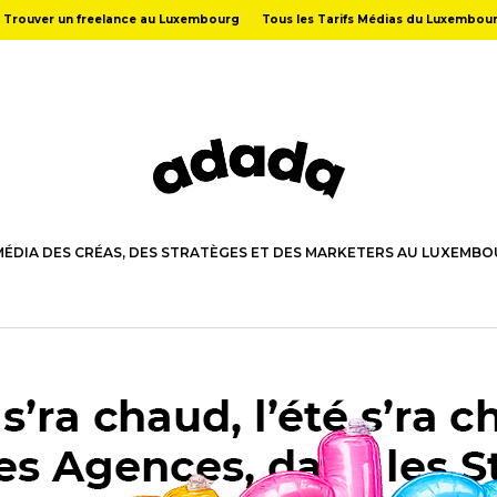
Trouver un freelance au Luxembourg
Tous les Tarifs Médias du Luxembou
MÉDIA DES CRÉAS, DES STRATÈGES ET DES MARKETERS AU LUXEMB