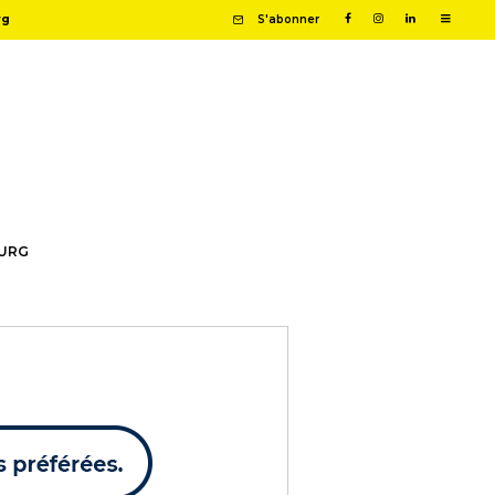
rg
S'abonner
OURG