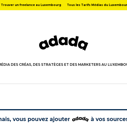
Trouver un freelance au Luxembourg
Tous les Tarifs Médias du Luxembou
MÉDIA DES CRÉAS, DES STRATÈGES ET DES MARKETERS AU LUXEMB