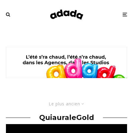
Le plus ancien
QuiauraleGold