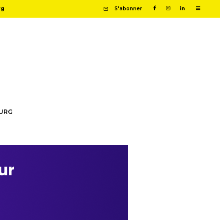
rg
S'abonner
OURG