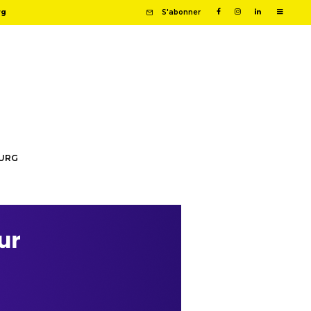
rg
S'abonner
OURG