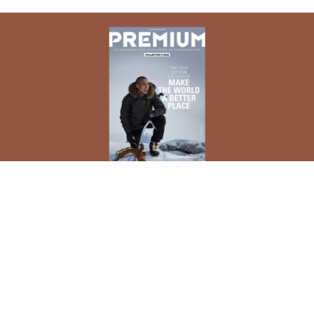
2020, c’est le nombre d’exemplaires de l’édition collector
du magazine PREMIUM qui vient de paraître. Un numéro
spécial, pour une période spéciale.
L’éditeur MHM –
dans le giron de Docler Holding depuis fin
2019
– a en effet souhaité sortir un numéro au tirage
limité et numéroté,
mais surtout autofinancé.
Les