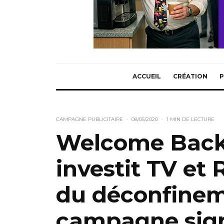
ACCUEIL
CRÉATION
P
CAMPAGNE PUBLICITAIRE
·
08/05/2020
·
1 MIN DE LECTURE
Welcome Back: 
investit TV et R
du déconfinem
campagne si