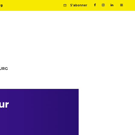
rg
S'abonner
OURG