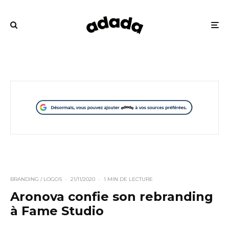
BRANDING / LOGOS
·
21/11/2020
·
1 MIN DE LECTURE
Aronova confie son rebranding
à Fame Studio