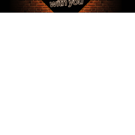
Accessible depuis le 16 novembre, le nouveau service
«Orange video shopping» lancé par Orange
Luxembourg est un service de shopping personnalisé
,
en live derrière votre écran.
Pour rester au plus près de ses clients dans cette période
inédite, Orange Luxembourg s’adapte et accélère sa
transformation
vers un commerce résolument
omnicanal
. Avec ce service de
video shopping
l’opérateur
crée une nouvelle expérience d’achat unique et
personnalisée qui permet aux consommateurs d’accéder
aux offres et aux produits Orange depuis chez eux, avec
une présentation par un conseiller client de l’autre côté de