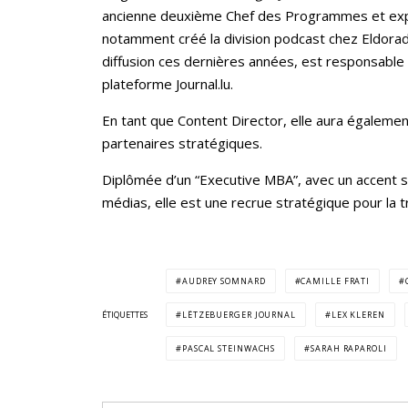
ancienne deuxième Chef des Programmes et exp
notamment créé la division podcast chez Eldorad
diffusion ces dernières années, est responsable 
plateforme Journal.lu.
En tant que Content Director, elle aura également
partenaires stratégiques.
Diplômée d’un “Executive MBA”, avec un accent s
médias, elle est une recrue stratégique pour la 
AUDREY SOMNARD
CAMILLE FRATI
ÉTIQUETTES
LËTZEBUERGER JOURNAL
LEX KLEREN
PASCAL STEINWACHS
SARAH RAPAROLI