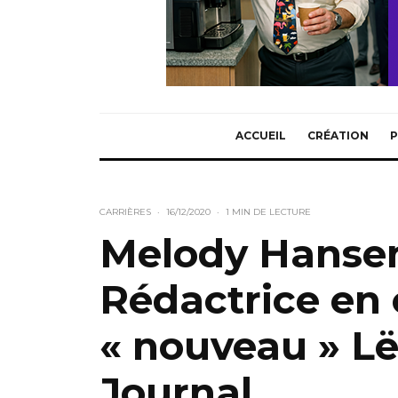
ACCUEIL
CRÉATION
P
CARRIÈRES
·
16/12/2020
·
1 MIN DE LECTURE
Melody Hans
Rédactrice en 
« nouveau » L
Journal