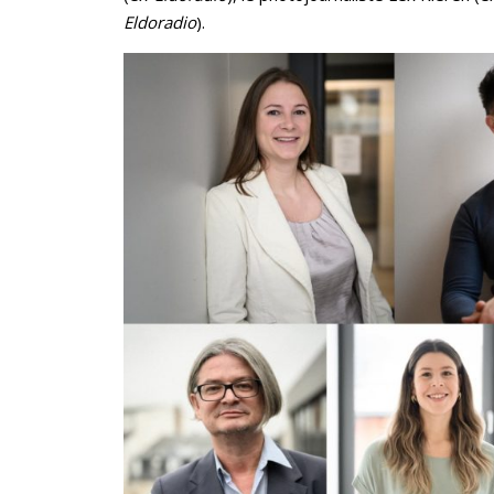
Eldoradio
).