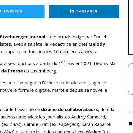
TWEETER
PARTAGER
ëtzebuerger Journal
– désormais dirigé par Daniel
stes, avec à sa tête, la Rédactrice en chef
Melody
 a occupé cette fonction les 16 dernières années.
er
ra ses fonctions à partir du 1
janvier 2021. Depuis Mai
l de Presse
du Luxembourg.
ines
une campagne à l’échelle nationale avec l’agence
 nouvelle formule digitale
, martèle depuis sa nouvelle
sur le travail de sa
dizaine de collaborateurs
, dont la
actions nationales: les journalistes Audrey Somnard,
 (ex-
Land
), Camille Frati (ex-
Paperjam
), Sarah Raparoli
x-
Wort
) et la directrice des contenus Lynn Warken (ex-