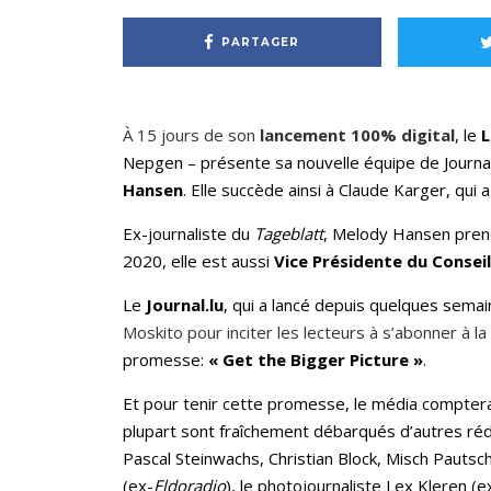
PARTAGER
À 15 jours de son
lancement 100% digital
, le
L
Nepgen – présente sa nouvelle équipe de Journali
Hansen
. Elle succède ainsi à Claude Karger, qui
Ex-journaliste du
Tageblatt
, Melody Hansen prend
2020, elle est aussi
Vice Présidente du Consei
Le
Journal.lu
, qui a lancé depuis quelques sema
Moskito pour inciter les lecteurs à s’abonner à la
promesse:
« Get the Bigger Picture »
.
Et pour tenir cette promesse, le média comptera 
plupart sont fraîchement débarqués d’autres réd
Pascal Steinwachs, Christian Block, Misch Pautsch
(ex-
Eldoradio
), le photojournaliste Lex Kleren (e