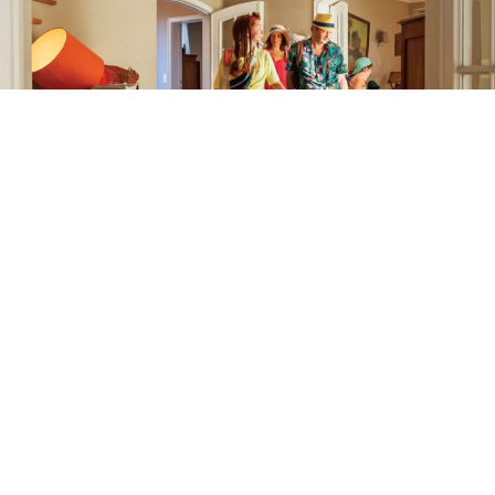
Cliquez sur l’image pour découvrir la campagne Lalux!
ÉTIQUETTES
BETOCEE
LALUX
MAUD LAMBORELLE
PARTAGER
TWEETER