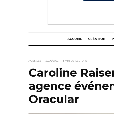
ACCUEIL
CRÉATION
P
AGENCES
·
30/05/2023
·
1 MIN DE LECTURE
Caroline Raise
agence événem
Oracular