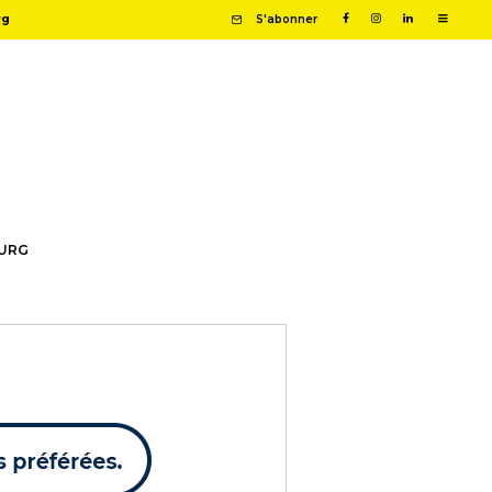
rg
S'abonner
OURG