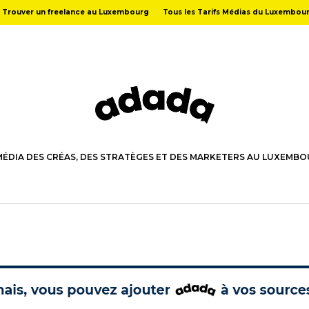
Trouver un freelance au Luxembourg
Tous les Tarifs Médias du Luxembou
MÉDIA DES CRÉAS, DES STRATÈGES ET DES MARKETERS AU LUXEMB