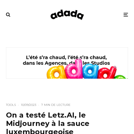
TOOLS
·
10/09/2023
·
7 MIN DE LECTURE
On a testé Letz.AI, le
Midjourney à la sauce
luxembourgeoise