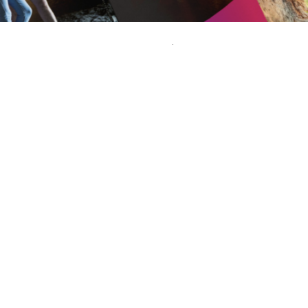
Le LCTO a chargé l’agence binsfeld de créer une
nouvelle identité qui regroupe, en une seule
marque, les Casemates de la Pétrusse et celles du
Bock.
L’office du tourisme de la capitale luxembourgeoise
souhaitait également communiquer sur la réouverture des
Casemates du Bock et annoncer les créneaux horaires des
visites des deux sites.
L’agence a proposé un nouveau style graphique avec des
photos réalisées in-house par ses photographes. Puis,
pour mettre en valeur les particularités des deux sites et
de leurs expériences respectives (exploration
accompagnée ou visite libre), les équipes créatives ont
développé l’accroche commune
«Dive into the depths of
the city»
avec un positionnement spécifique:
Rocks