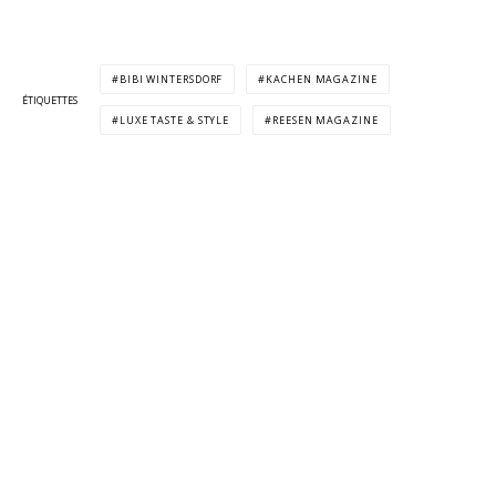
BIBI WINTERSDORF
KACHEN MAGAZINE
ÉTIQUETTES
LUXE TASTE & STYLE
REESEN MAGAZINE