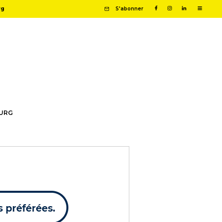
rg
S'abonner
OURG