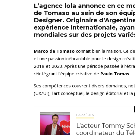
L’agence lola annonce en ce mo
de Tomaso au sein de son équip
Designer. Originaire d’Argentine
expérience internationale, aya
mondiales sur des projets varié
Marco de Tomaso
connait bien la maison. Ce de
et une passion inébranlable pour le design créatif
2018 et 2023. Après une période passée à l’étran
réintégrant l’équipe créative de
Paulo Tomas
.
Ses compétences couvrent divers domaines, notam
(UX/UI), l’art conceptuel, le design éditorial et la 
CARRIÈRES
L’acteur Tommy Sch
coordinateur du Tél