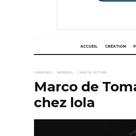
ACCUEIL
CRÉATION
P
CARRIÈRES
·
18/09/2024
·
1 MIN DE LECTURE
Marco de Toma
chez lola