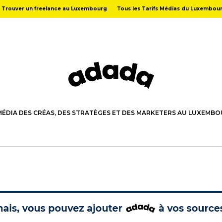
Trouver un freelance au Luxembourg
Tous les Tarifs Médias du Luxembou
MÉDIA DES CRÉAS, DES STRATÈGES ET DES MARKETERS AU LUXEMB