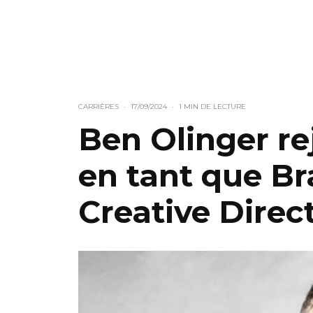
CARRIÈRES
·
17/09/2024
·
1 MIN DE LECTURE
Ben Olinger re
en tant que B
Creative Direc