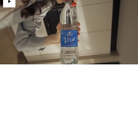
Sources Rosport a pris la décision d’uniformiser
les bouteilles PET de ses différentes gammes
d’eaux minérales naturelles (Rosport Classic, Blue
et Viva) en optant pour un modèle unique,
transparent et 100% recyclable, pour une
meilleure revalorisation. Un choix responsable qui
donne à la marque une bonne raison de prendre
la parole en cette rentrée.
Une bouteille unique «
qui tourne avec le monde qui nous