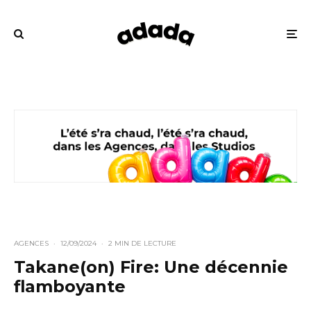
AGENCES
·
12/09/2024
·
2 MIN DE LECTURE
Takane(on) Fire: Une décennie
flamboyante