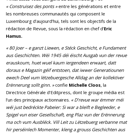
« Construisez des ponts »
entre les générations et entre
les nombreuses communautés qui composent le
Luxembourg d’aujourd’hui, tels sont les objectifs de la
rédaction de Revue, sous la rédaction en chef d’
Eric
Hamus.
« 80 Joer – e ganzt Liewen, e Stéck Geschicht, e Fundament
aus Geschichten. Wéi 1945 déi éischt Ausgab vun der revue
erauskoum, huet wuel kaum iergendeen erwaart, datt
doraus e Magazin géif entstoen, dat iwwer Generatiounen
ewech Deel vum lëtzebuergesche Alldag an der kollektiver
Erënnerung sollt ginn. »
confie
Michelle Cloos
, la
Directrice Générale d’Editpress, dont le groupe média est
l’un des principaux actionnaires.
« D’revue war ëmmer méi
wéi just bedréckte Pabeier: Si war a bleift e Begleeder, e
Spigel vun eiser Gesellschaft, eng Plaz vun der Erënnerung
ma och vum Ausbléck. Vill Leit zu Lëtzebuerg verbanne mat
hir perséinlech Momenter, kleng a grouss Geschichten aus