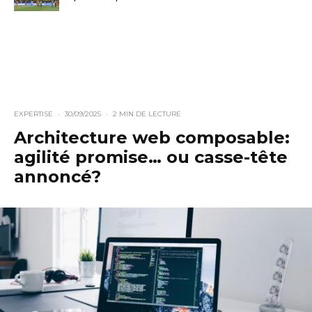
EXPERTISE
·
30/09/2025
·
2 MIN DE LECTURE
Architecture web composable:
agilité promise… ou casse-tête
annoncé?