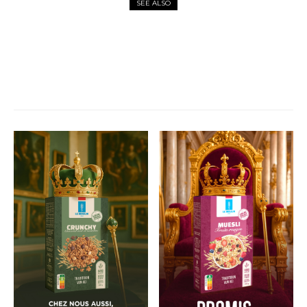
SEE ALSO
MARQUES
Les marques luxembourgeoises
au rendez-vous du
Trounwiessel
26/09/2025