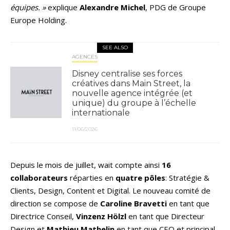
équipes. »
explique
Alexandre Michel
, PDG de Groupe
Europe Holding.
SEE ALSO
AGENCES
Disney centralise ses forces
créatives dans Main Street, la
nouvelle agence intégrée (et
unique) du groupe à l’échelle
internationale
11/06/2026
Depuis le mois de juillet, wait compte ainsi
16
collaborateurs
réparties en
quatre pôles
: Stratégie &
Clients, Design, Content et Digital. Le nouveau comité de
direction se compose de
Caroline Bravetti
en tant que
Directrice Conseil,
Vinzenz Hölzl
en tant que Directeur
Design et
Mathieu Mathelin
en tant que CEO et principal