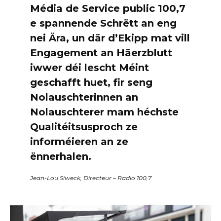
Média de Service public 100,7
e spannende Schrëtt an eng
nei Ära, un där d’Ekipp mat vill
Engagement an Häerzblutt
iwwer déi lescht Méint
geschafft huet, fir seng
Nolauschterinnen an
Nolauschterer mam héchste
Qualitéitsusproch ze
informéieren an ze
ënnerhalen.
Jean-Lou Siweck, Directeur – Radio 100,7