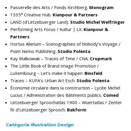
Passerelle des Arts / Fonds Kirchberg.
Monogram
1535° Creative Hub.
Kianpour & Partners
LAND (d’Lëtzebuerger Land).
Studio Michel Welfringer
Performing Arts Focus / Kultur | LX.
Kianpour &
Partners
Hortus Alienum – Scenographies of Nobody’s Voyage /
Point Nemo Publishing.
Studio Polenta
Kay Walkowiak – Traces of Time / CNA.
Cropmark
The Little Book of Brand Image Promotion /
LuXembourg – Let’s make it happen.
Binsfeld
Traces – KUFA’s Urban Art Esch.
Studio Polenta
Économie circulaire dans la construction – Lycée Michel
Lucius / Administration des Bâtiments publics.
Comed
Lëtzebuerger Sproochatlas 1900 – Wuertatlas / Zenter
fir d’Lëtzebuerger Sprooch.
Bakform
Catégorie Illustration Design