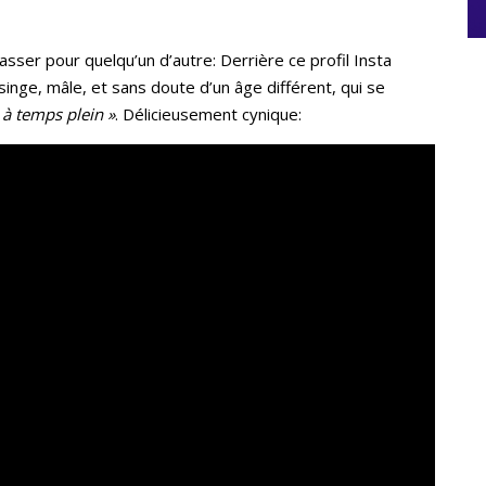
sser pour quelqu’un d’autre: Derrière ce profil Insta
singe, mâle, et sans doute d’un âge différent, qui se
à temps plein »
. Délicieusement cynique: