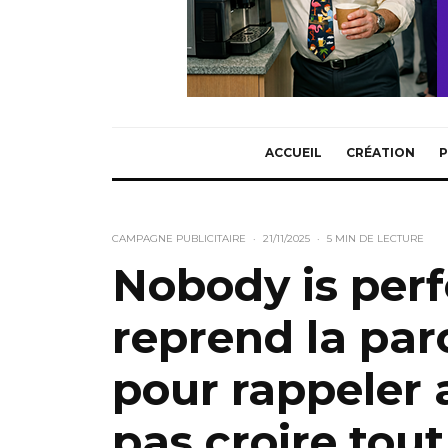
ACCUEIL
CRÉATION
P
CAMPAGNE PUBLICITAIRE
·
21/11/2025
·
5 MIN DE LECTURE
Nobody is perf
reprend la par
pour rappeler 
pas croire tout