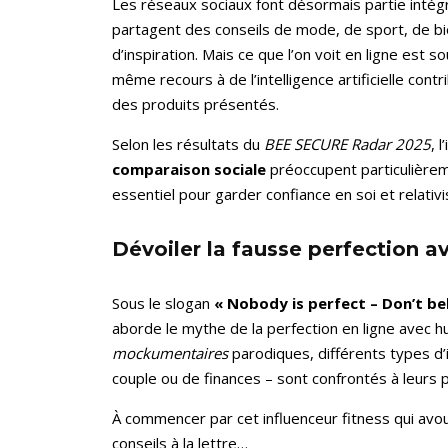
Les réseaux sociaux font désormais partie intégr
partagent des conseils de mode, de sport, de bi
d’inspiration. Mais ce que l’on voit en ligne est s
même recours à de l’intelligence artificielle cont
des produits présentés.
Selon les résultats du
BEE SECURE Radar 2025
, 
comparaison sociale
préoccupent particulièrem
essentiel pour garder confiance en soi et relativis
Dévoiler la fausse perfection 
Sous le slogan
« Nobody is perfect – Don’t be
aborde le mythe de la perfection en ligne avec h
mockumentaires
parodiques, différents types d’i
couple ou de finances – sont confrontés à leurs 
À commencer par cet influenceur fitness qui avou
conseils à la lettre…