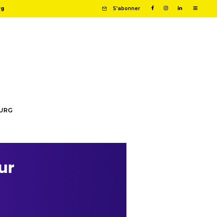
rg
S'abonner
OURG