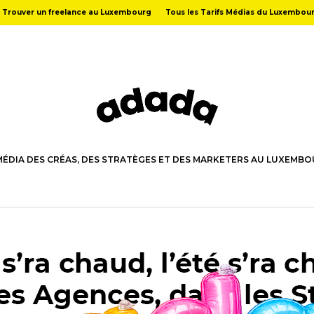
Trouver un freelance au Luxembourg
Tous les Tarifs Médias du Luxembou
MÉDIA DES CRÉAS, DES STRATÈGES ET DES MARKETERS AU LUXEMB