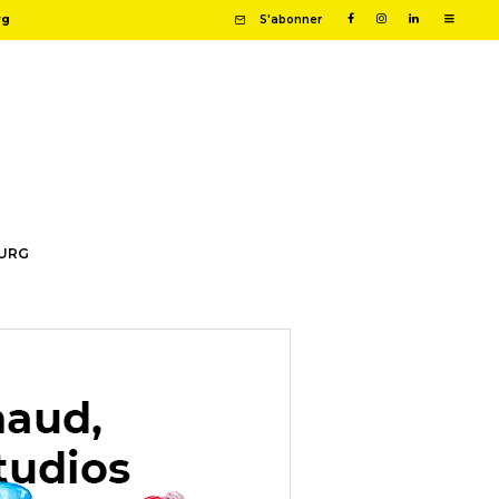
rg
S'abonner
OURG