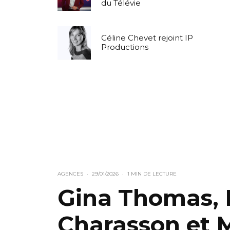
du Télévie
Céline Chevet rejoint IP
Productions
AGENCES
·
29/01/2026
·
1 MIN DE LECTURE
Gina Thomas,
Charasson et 