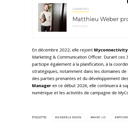
CARRIÈRES
Matthieu Weber pr
30/07/2026
En décembre 2022, elle rejoint
Myconnectivity
Marketing & Communication Officer. Durant ces 3
participe également à la planification, à la coordi
stratégiques, notamment dans les domaines de 
des parties prenantes et du développement d
Manager
en ce début 2026, elle continuera à sup
numérique et les activités de campagne de MyCo
ÉTIQUETTES
GABRIELA BESEN
MARC LIS
MYCONN