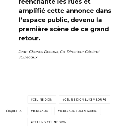
réenchanté les rues et
amplifié cette annonce dans
l’espace public,
devenu la
première scène de ce grand
retour.
Jean-Charles Decaux, Co-Directeur Général –
JCDecaux
CÉLINE DION
CÉLINE DION LUXEMBOURG
ÉTIQUETTES
JCDECAUX
JCDECAUX LUXEMBOURG
TEASING CÉLINE DION