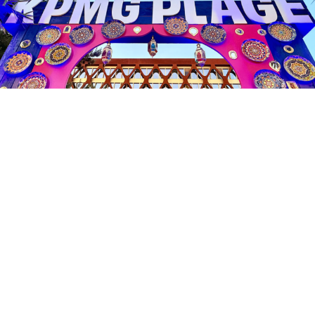
Pour sa dixième édition, KPMG Plage a promis
« 1001 moments » et a tenu parole. Sur une idée
originale de KPMG Luxembourg, l’agence Takaneo
a transformé, du 10 au 19 juin 2026, le parvis du
siège de la société en oasis enchantée,
comme une invitation à collectionner mille et un
moments magiques.
Pour célébrer les dix ans de la Plage,
KPMG Luxembourg
a tissé un fil continu entre les éditions qui l’ont précédée et
la thématique nouvelle. Après les rivages ensoleillés,
la
Pura Vida
latino et les
Sounds of Summer
, la Plage a
changé une fois encore de décor pour devenir une oasis