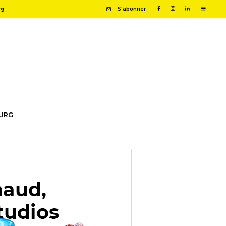
rg
S'abonner
OURG