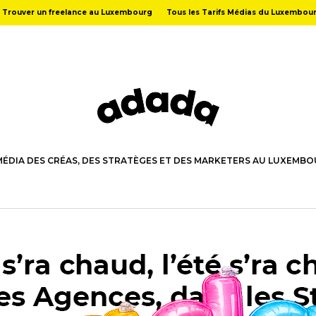
Trouver un freelance au Luxembourg
Tous les Tarifs Médias du Luxembou
MÉDIA DES CRÉAS, DES STRATÈGES ET DES MARKETERS AU LUXEMB