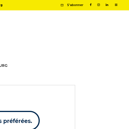
rg
S'abonner
OURG