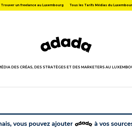
Trouver un freelance au Luxembourg
Tous les Tarifs Médias du Luxembou
MÉDIA DES CRÉAS, DES STRATÈGES ET DES MARKETERS AU LUXEMB