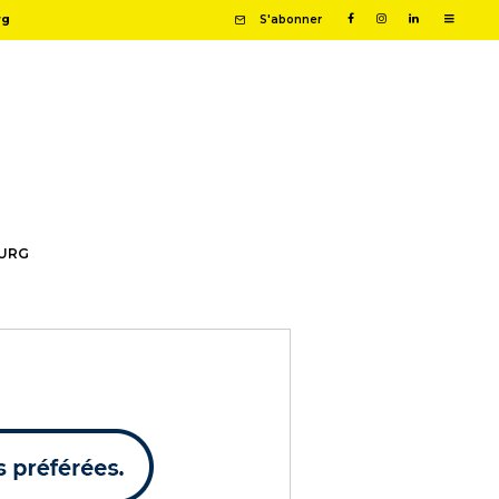
rg
S'abonner
OURG