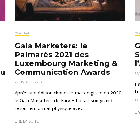
AWARDS
AW
Gala Marketers: le
G
Palmarès 2021 des
S
Luxembourg Marketing &
l
au
Communication Awards
22/
0
22/11/2021
·
Pa
Lu
Après une édition chouette-mais-digitale en 2020,
or
le Gala Marketers de Farvest a fait son grand
retour en format physique avec...
LI
LIRE LA SUITE