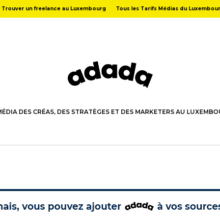
Trouver un freelance au Luxembourg
Tous les Tarifs Médias du Luxembou
MÉDIA DES CRÉAS, DES STRATÈGES ET DES MARKETERS AU LUXEMB