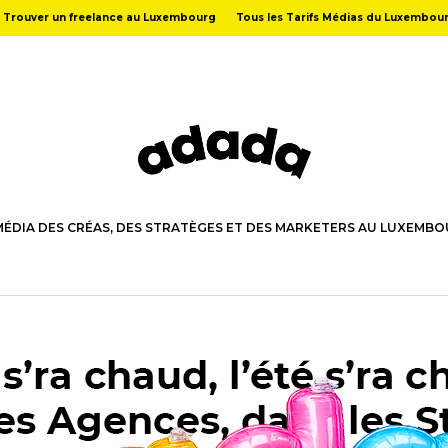
Trouver un freelance au Luxembourg
Tous les Tarifs Médias du Luxembou
MÉDIA DES CRÉAS, DES STRATÈGES ET DES MARKETERS AU LUXEMB