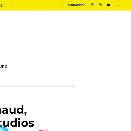
rg
S'abonner
OURG