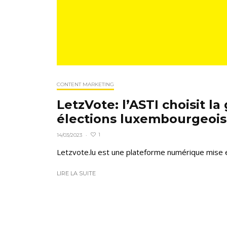
CONTENT MARKETING
LetzVote: l’ASTI choisit l
élections luxembourgeois
1
14/03/2023
·
Letzvote.lu est une plateforme numérique mise en 
LIRE LA SUITE