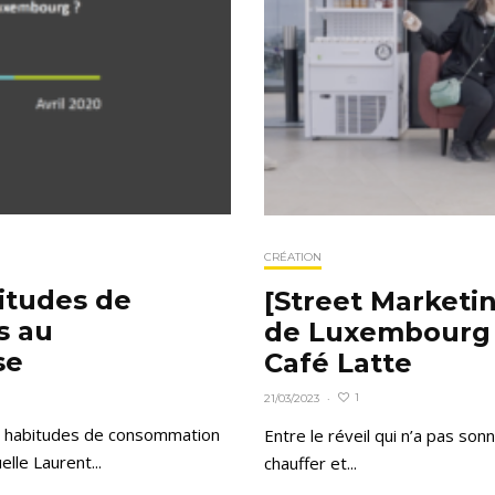
CRÉATION
itudes de
[Street Marketin
s au
de Luxembourg 
se
Café Latte
1
21/03/2023
·
es habitudes de consommation
Entre le réveil qui n’a pas son
le Laurent...
chauffer et...