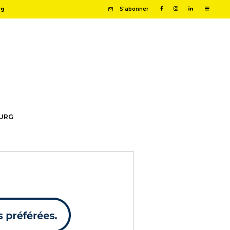
rg
S'abonner
OURG