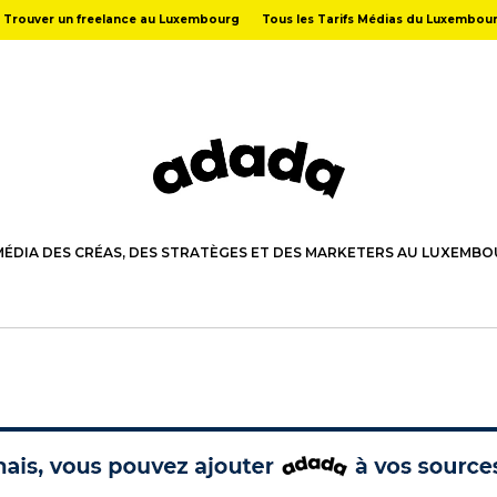
Trouver un freelance au Luxembourg
Tous les Tarifs Médias du Luxembou
MÉDIA DES CRÉAS, DES STRATÈGES ET DES MARKETERS AU LUXEMB