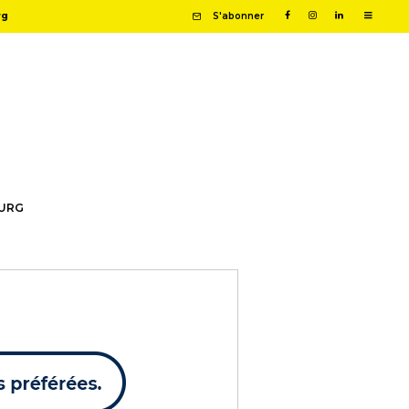
rg
S'abonner
OURG