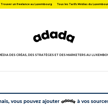
Trouver un freelance au Luxembourg
Tous les Tarifs Médias du Luxembou
MÉDIA DES CRÉAS, DES STRATÈGES ET DES MARKETERS AU LUXEMB