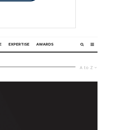
E
EXPERTISE
AWARDS
A to Z