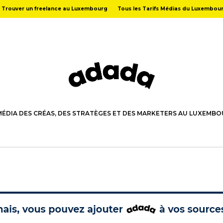
Trouver un freelance au Luxembourg
Tous les Tarifs Médias du Luxembou
MÉDIA DES CRÉAS, DES STRATÈGES ET DES MARKETERS AU LUXEMB