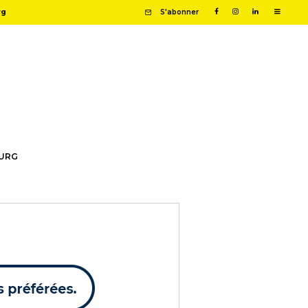
rg
S'abonner
OURG