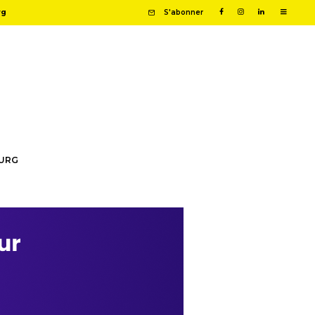
rg
S'abonner
OURG