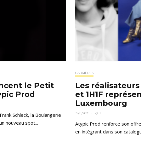
CARRIÈRES
ncent le Petit
Les réalisateurs
ypic Prod
et 1H1F représe
Luxembourg
1
15/11/2021
·
Fränk Schleck, la Boulangerie
un nouveau spot...
Atypic Prod renforce son offr
en intégrant dans son catalogu