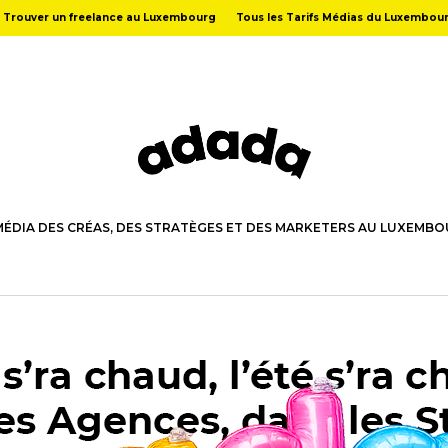
Trouver un freelance au Luxembourg
Tous les Tarifs Médias du Luxembou
MÉDIA DES CRÉAS, DES STRATÈGES ET DES MARKETERS AU LUXEMB