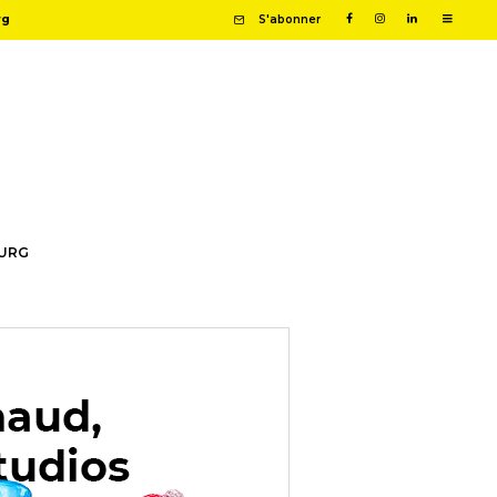
rg
S'abonner
OURG