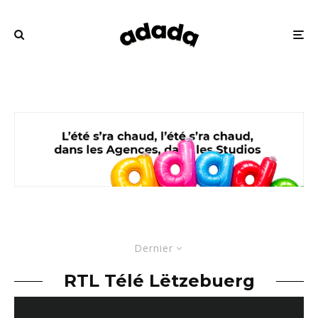
Dernier
RTL Télé Lëtzebuerg