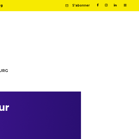
rg
S'abonner
OURG