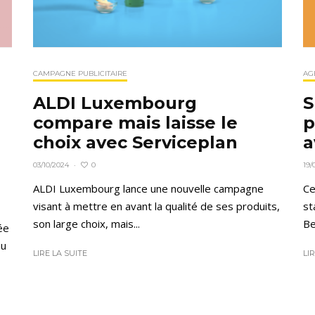
CAMPAGNE PUBLICITAIRE
AG
ALDI Luxembourg
S
compare mais laisse le
p
choix avec Serviceplan
a
0
03/10/2024
·
19/
ALDI Luxembourg lance une nouvelle campagne
Ce
visant à mettre en avant la qualité de ses produits,
st
son large choix, mais...
Be
ée
au
LIRE LA SUITE
LI