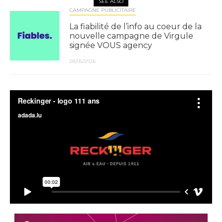
SEE ALSO
CAMPAGNE PUBLICITAIRE
La fiabilité de l’info au coeur de la
nouvelle campagne de Virgule
signée VOUS agency
28/05/2026