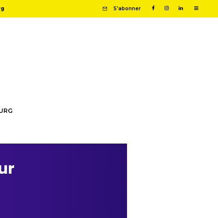
rg
S'abonner
OURG