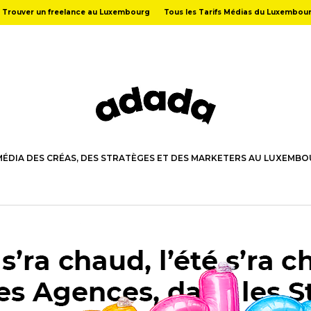
Trouver un freelance au Luxembourg
Tous les Tarifs Médias du Luxembou
MÉDIA DES CRÉAS, DES STRATÈGES ET DES MARKETERS AU LUXEMB