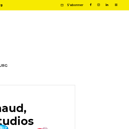
rg
S'abonner
OURG