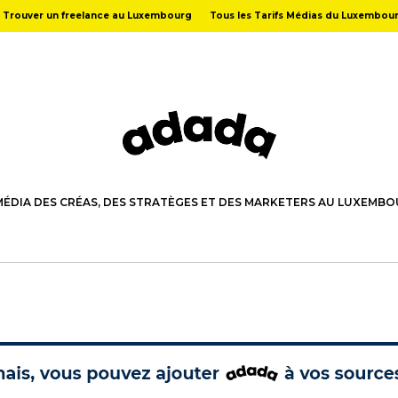
Trouver un freelance au Luxembourg
Tous les Tarifs Médias du Luxembou
MÉDIA DES CRÉAS, DES STRATÈGES ET DES MARKETERS AU LUXEMB