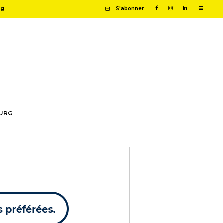
rg
S'abonner
OURG