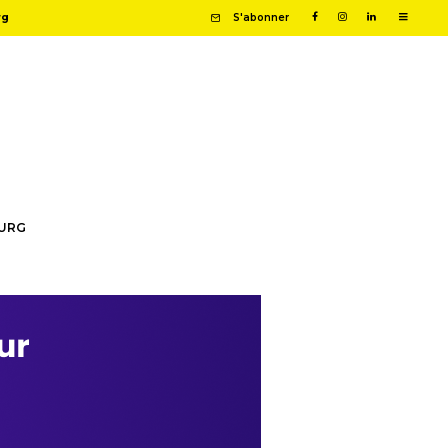
rg
S'abonner
OURG