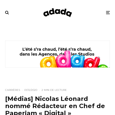
CARRIÈRES
·
01/12/2020
·
2 MIN DE LECTURE
[Médias] Nicolas Léonard
nommé Rédacteur en Chef de
Paperjam « Digital »