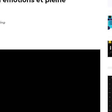
n émotions et pleine
ing