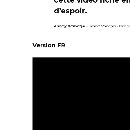
cette vidéo riche e
d’espoir.
Audrey Krawczyk
– Brand Manager Bofferd
Version FR