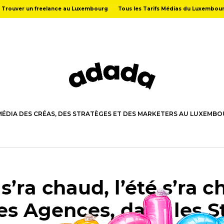
Trouver un freelance au Luxembourg
Tous les Tarifs Médias du Luxembou
MÉDIA DES CRÉAS, DES STRATÈGES ET DES MARKETERS AU LUXEMB