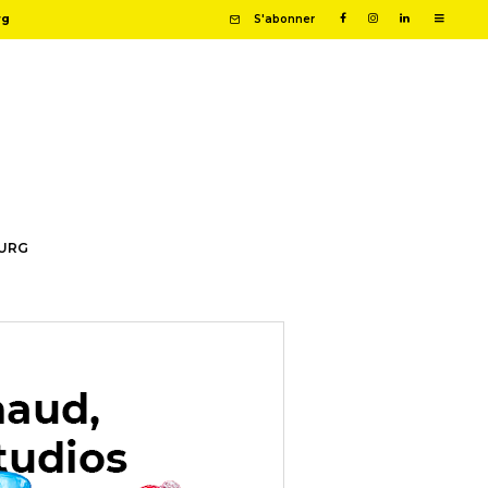
rg
S'abonner
OURG