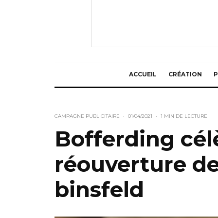
ACCUEIL
CRÉATION
P
CAMPAGNE PUBLICITAIRE
·
01/04/2021
·
1 MIN DE LECTURE
Bofferding cél
réouverture de
binsfeld