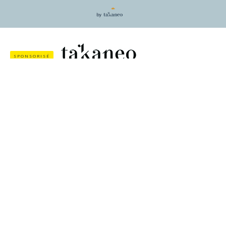
SPONSORISÉ
«Il faut que tout change pour que tout reste la
même chose» faisait dire Visconti à Alain Delon
dans Le Guépard. Effectivement, devant le
chantier énorme que représente un rebranding
pour une entreprise, on peut être tenté de baisser
les bras, dire «à quoi bon!» ou repousser le
changement aux calendes… Finalement, puisque
mes clients se sont habitués à mon logo, à mon
design, pourquoi en changer? Voire…
Habits neufs et questions existentielles
Cela commence souvent comme un petit picotement
désagréable : on commence à ne plus supporter son logo.