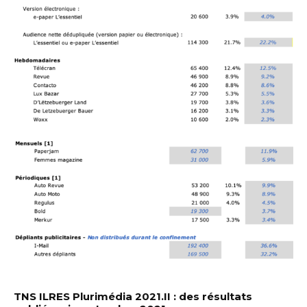
TNS ILRES Plurimédia 2021.II : des résultats