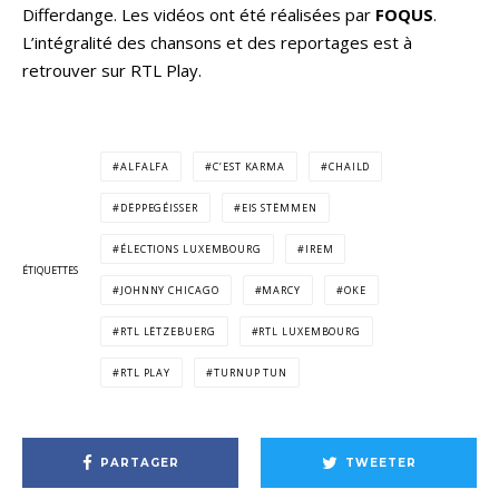
Differdange. Les vidéos ont été réalisées par
FOQUS
.
L’intégralité des chansons et des reportages est à
retrouver sur RTL Play.
ALFALFA
C’EST KARMA
CHAILD
DËPPEGÉISSER
EIS STËMMEN
ÉLECTIONS LUXEMBOURG
IREM
ÉTIQUETTES
JOHNNY CHICAGO
MARCY
OKE
RTL LËTZEBUERG
RTL LUXEMBOURG
RTL PLAY
TURNUP TUN
PARTAGER
TWEETER