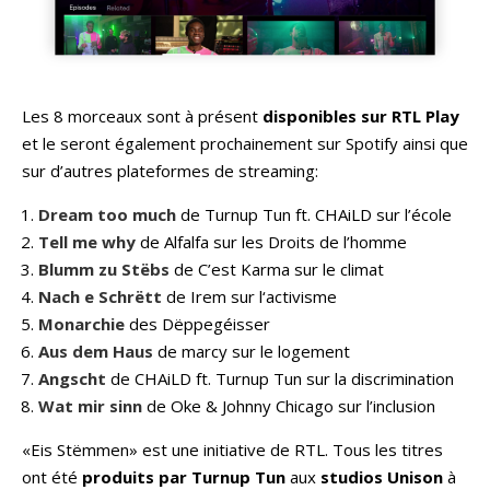
Les 8 morceaux sont à présent
disponibles sur RTL Play
et le seront également prochainement sur Spotify ainsi que
sur d’autres plateformes de streaming:
Dream too much
de Turnup Tun ft. CHAiLD sur l’école
Tell me why
de Alfalfa sur les Droits de l’homme
Blumm zu Stëbs
de C’est Karma sur le climat
Nach e Schrëtt
de Irem sur l‘activisme
Monarchie
des Dëppegéisser
Aus dem Haus
de marcy sur le logement
Angscht
de CHAiLD ft. Turnup Tun sur la discrimination
Wat mir sinn
de Oke & Johnny Chicago sur l’inclusion
«Eis Stëmmen» est une initiative de RTL. Tous les titres
ont été
produits par Turnup Tun
aux
studios Unison
à