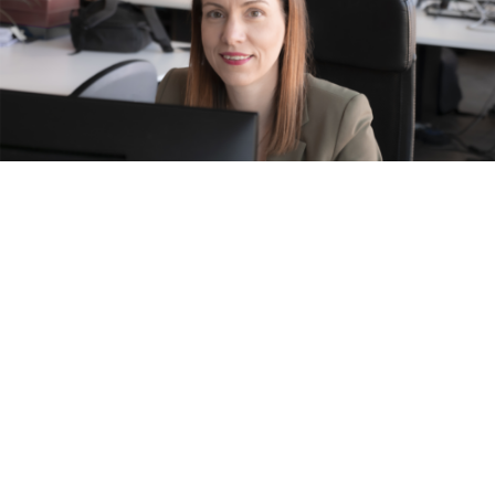
Après deux années passées en tant que Digital Media
Strategist chez Ierace Dechmann + Partners,
Stéphanie
Debuisson
est de retour dans l’équipe de Françoise
Reuter chez
Concept Factory
où elle était – de 2015 à
2021 – responsable des campagnes digitales. Son retour
signe son entrée au comité de direction de l’agence, dont
elle dirige désormais le département Marketing Digital.
Dans son nouveau rôle de
Digital Marketing Director
,
Stéphanie Debuisson sera responsable du Marketing de