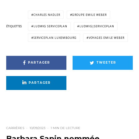
CHARLES NADLER
GROUPE EMILE WEBER
ÉTIQUETTES
LUDWIG SERVICEPLAN
LUDWIG|SERVICEPLAN
SERVICEPLAN LUXEMBOURG
VOYAGES EMILE WEBER
PARTAGER
TWEETER
PARTAGER
CARRIÈRES
·
10/09/2023
·
1 MIN DE LECTURE
Barbara Sapin nommée