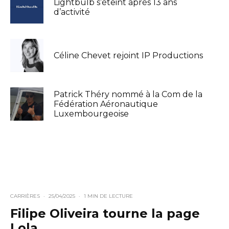
Lightbulb s’éteint après 13 ans
d’activité
Céline Chevet rejoint IP Productions
Patrick Théry nommé à la Com de la
Fédération Aéronautique
Luxembourgeoise
CARRIÈRES
·
25/04/2025
·
1 MIN DE LECTURE
Filipe Oliveira tourne la page
Lola